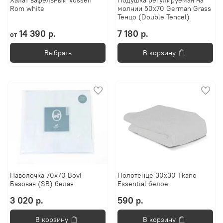
Халат вафельный Vossen
Подушка регулируемая на
Rom white
молнии 50х70 German Grass
Тенцо (Double Tencel)
14 390 р.
7 180 р.
от
Выбрать
В корзину
Наволочка 70х70 Bovi
Полотенце 30х30 Tkano
Базовая (SB) белая
Essential белое
3 020 р.
590 р.
В корзину
В корзину