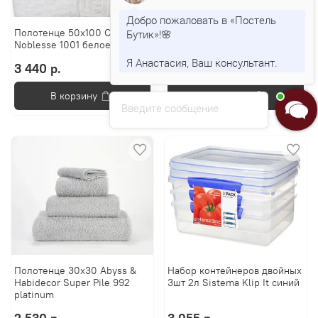
Добро пожаловать в «Постель
Полотенце 50x100 Cawo
Полотенце 30x50 Cawo Life
Бутик»!🌸
Noblesse 1001 белое
Style 7007 Uni белое
Я Анастасия, Ваш консультант.
3 440 р.
1 330 р.
В корзину
В корзину
Введите сообщение
Полотенце 30x30 Abyss &
Набор контейнеров двойных
Habidecor Super Pile 992
3шт 2л Sistema Klip It синий
platinum