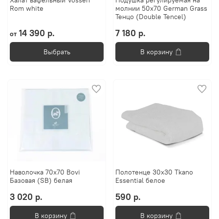
Халат вафельный Vossen
Подушка регулируемая на
Rom white
молнии 50х70 German Grass
Тенцо (Double Tencel)
14 390 р.
7 180 р.
от
Выбрать
В корзину
Наволочка 70х70 Bovi
Полотенце 30х30 Tkano
Базовая (SB) белая
Essential белое
3 020 р.
590 р.
В корзину
В корзину