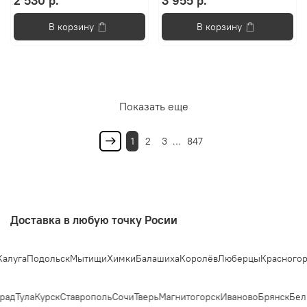
2 530 р.
3 955 р.
В корзину
В корзину
Показать еще
1
2
3
…
847
Доставка в любую точку Росии
га
Подольск
Мытищи
Химки
Балашиха
Королёв
Люберцы
Красногорск
О
ад
Тула
Курск
Ставрополь
Сочи
Тверь
Магнитогорск
Иваново
Брянск
Белг