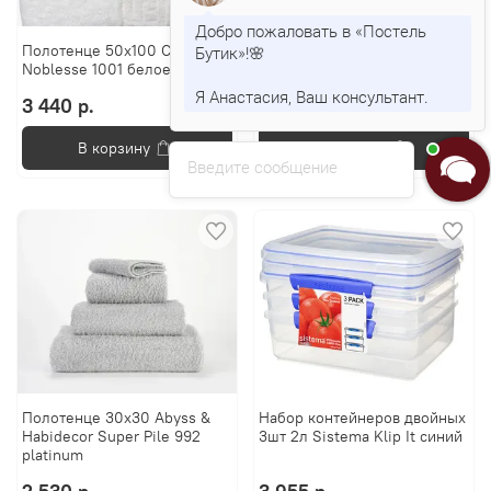
Добро пожаловать в «Постель
Полотенце 50x100 Cawo
Полотенце 30x50 Cawo Life
Бутик»!🌸
Noblesse 1001 белое
Style 7007 Uni белое
Я Анастасия, Ваш консультант.
3 440 р.
1 330 р.
В корзину
В корзину
Введите сообщение
Полотенце 30x30 Abyss &
Набор контейнеров двойных
Habidecor Super Pile 992
3шт 2л Sistema Klip It синий
platinum