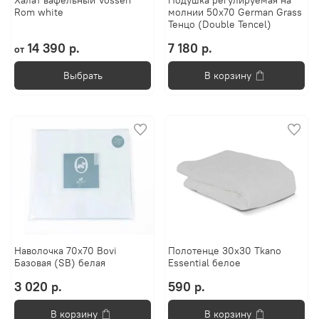
Халат вафельный Vossen
Подушка регулируемая на
Rom white
молнии 50х70 German Grass
Тенцо (Double Tencel)
14 390 р.
7 180 р.
от
Выбрать
В корзину
Наволочка 70х70 Bovi
Полотенце 30х30 Tkano
Базовая (SB) белая
Essential белое
3 020 р.
590 р.
В корзину
В корзину