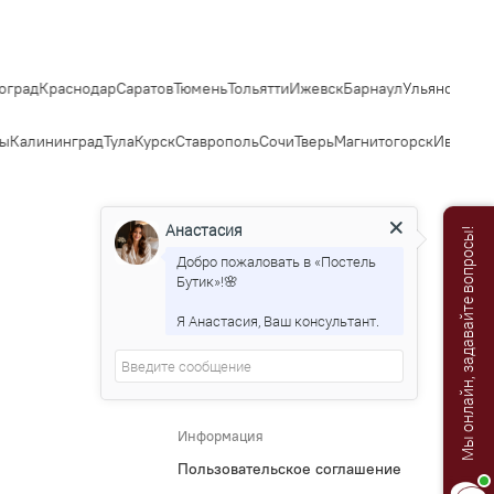
град
Краснодар
Саратов
Тюмень
Тольятти
Ижевск
Барнаул
Ульяновск
Ир
ы
Калининград
Тула
Курск
Ставрополь
Сочи
Тверь
Магнитогорск
Иваново
Анастасия
Мы онлайн, задавайте вопросы!
Добро пожаловать в «Постель
Бутик»!🌸
Я Анастасия, Ваш консультант.
Информация
Пользовательское соглашение