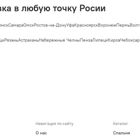
вка в любую точку Росии
нск
Самара
Омск
Ростов-на-Дону
Уфа
Красноярск
Воронеж
Пермь
Волго
цк
Рязань
Астрахань
Набережные Челны
Пенза
Липецк
Киров
Чебоксар
Навигация по сайту
Каталог
О нас
Спальня