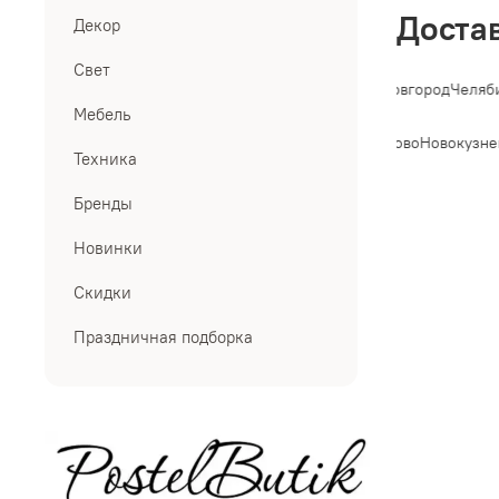
Доста
Декор
Свет
Петербург
Новосибирск
Екатеринбург
Казань
Нижний Новгород
Челяби
Мебель
Владивосток
Махачкала
Томск
Оренбург
Кемерово
Новокузне
Техника
Бренды
Новинки
Скидки
Праздничная подборка