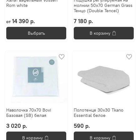
Халат вафельный Vossen
Подушка регулируемая на
Rom white
молнии 50х70 German Grass
Тенцо (Double Tencel)
14 390 р.
7 180 р.
от
Выбрать
В корзину
Наволочка 70х70 Bovi
Полотенце 30х30 Tkano
Базовая (SB) белая
Essential белое
3 020 р.
590 р.
В корзину
В корзину