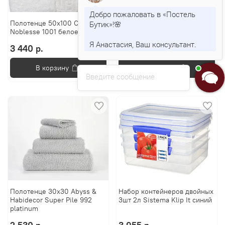
Добро пожаловать в «Постель
Полотенце 50x100 Cawo
Полотенце 30x50 Cawo Life
Бутик»!🌸
Noblesse 1001 белое
Style 7007 Uni белое
Я Анастасия, Ваш консультант.
3 440 р.
1 330 р.
В корзину
В корзину
Введите сообщение
Полотенце 30x30 Abyss &
Набор контейнеров двойных
Habidecor Super Pile 992
3шт 2л Sistema Klip It синий
platinum