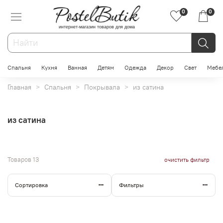
0
0
интернет-магазин товаров для дома
Спальня
Кухня
Ванная
Детям
Одежда
Декор
Свет
Мебе
Главная
Спальня
Покрывала
из сатина
из сатина
Товаров
13
очистить фильтр
Сортировка
Фильтры