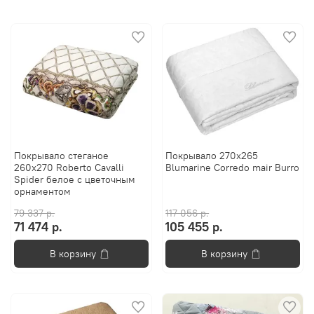
Покрывало стеганое
Покрывало 270х265
260x270 Roberto Cavalli
Blumarine Corredo mair Burro
Spider белое с цветочным
орнаментом
79 337 р.
117 056 р.
71 474 р.
105 455 р.
В корзину
В корзину