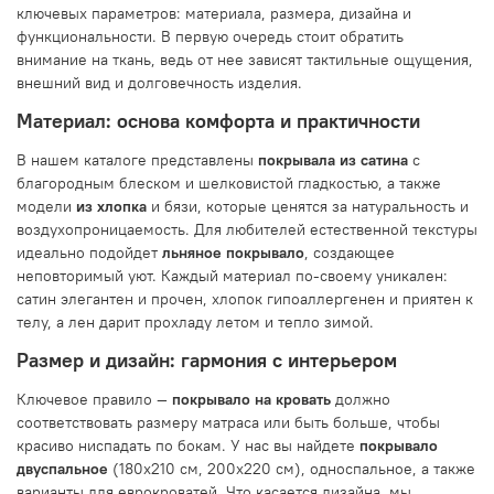
ключевых параметров: материала, размера, дизайна и
функциональности. В первую очередь стоит обратить
внимание на ткань, ведь от нее зависят тактильные ощущения,
внешний вид и долговечность изделия.
Материал: основа комфорта и практичности
В нашем каталоге представлены
покрывала из сатина
с
благородным блеском и шелковистой гладкостью, а также
модели
из хлопка
и бязи, которые ценятся за натуральность и
воздухопроницаемость. Для любителей естественной текстуры
идеально подойдет
льняное покрывало
, создающее
неповторимый уют. Каждый материал по-своему уникален:
сатин элегантен и прочен, хлопок гипоаллергенен и приятен к
телу, а лен дарит прохладу летом и тепло зимой.
Размер и дизайн: гармония с интерьером
Ключевое правило —
покрывало на кровать
должно
соответствовать размеру матраса или быть больше, чтобы
красиво ниспадать по бокам. У нас вы найдете
покрывало
двуспальное
(180x210 см, 200x220 см), односпальное, а также
варианты для еврокроватей. Что касается дизайна, мы