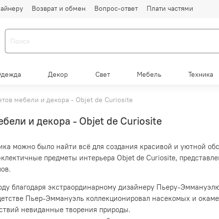
айнеру
Возврат и обмен
Вопрос-ответ
Плати частями
Одежда
Декор
Свет
Мебель
Техника
ов мебели и декора - Objet de Curiosite
ли и декора - Objet de Curiosite
ка можно было найти всё для создания красивой и уютной обс
эклектичные
предметы интерьера
Objet de Curiosite, представ
лов.
1 году благодаря экстраординарному дизайнеру Пьеру-Эммануэлю
детстве Пьер-Эммануэль коллекционировал насекомых и окамен
ествий невиданные творения природы.