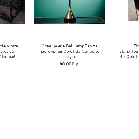
ole white
Освещение Ball lampЛампа
По
bjet de
настольная Objet de Curiosite
standПод
 / Белый
Латунь
40 Objet
.
80 000 р.