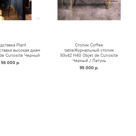
дставка Plant
Столик Coffee
ставка высокая диам
tableЖурнальный столик
 de Curiosite Черный
93х42 Н40 Objet de Curiosite
Черный / Латунь
56 000 р.
95 000 р.