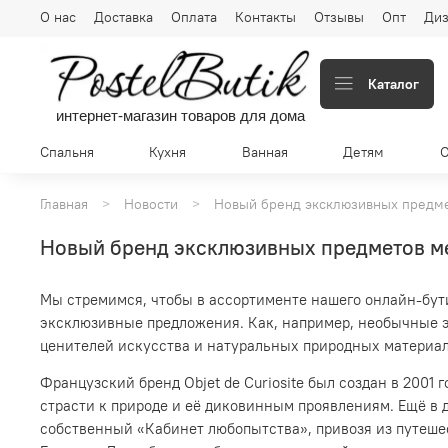
О нас
Доставка
Оплата
Контакты
Отзывы
Опт
Диз
Каталог
интернет-магазин товаров для дома
Спальня
Кухня
Ванная
Детям
Главная
Новости
Новый бренд эксклюзивных предмет
Новый бренд эксклюзивных предметов мебе
Мы стремимся, чтобы в ассортименте нашего онлайн-бути
эксклюзивные предложения. Как, например, необычные
ценителей искусства и натуральных природных материа
Французский бренд Objet de Curiosite был создан в 200
страсти к природе и её диковинным проявлениям. Ещё в 
собственный «Кабинет любопытства», привозя из путеш