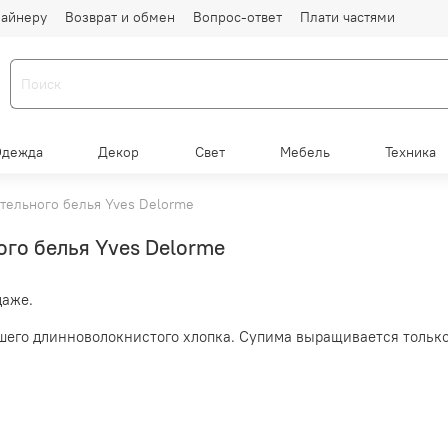
айнеру
Возврат и обмен
Вопрос-ответ
Плати частями
Одежда
Декор
Свет
Мебель
Техника
тельного белья Yves Delorme
го белья Yves Delorme
даже.
шего длинноволокнистого хлопка. Супима выращивается тольк