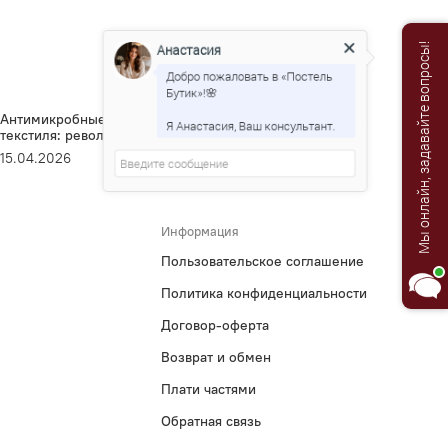
Анастасия
Мы онлайн, задавайте вопросы!
Добро пожаловать в «Постель
Бутик»!🌸
Антимикробные технологии Brinkhaus против обычного
По
Я Анастасия, Ваш консультант.
текстиля: революция в гигиене сна
вс
15.04.2026
10
Информация
Пользовательское соглашение
Политика конфиденциальности
Договор-оферта
Возврат и обмен
Плати частями
Обратная связь