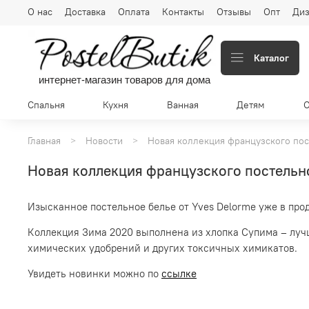
О нас
Доставка
Оплата
Контакты
Отзывы
Опт
Диз
Каталог
интернет-магазин товаров для дома
Спальня
Кухня
Ванная
Детям
Главная
Новости
Новая коллекция французского пос
Новая коллекция французского постельно
Изысканное постельное белье от Yves Delorme уже в про
Коллекция Зима 2020 выполнена из хлопка
Супима
– луч
химических удобрений и других токсичных химикатов.
Увидеть новинки можно по
ссылке