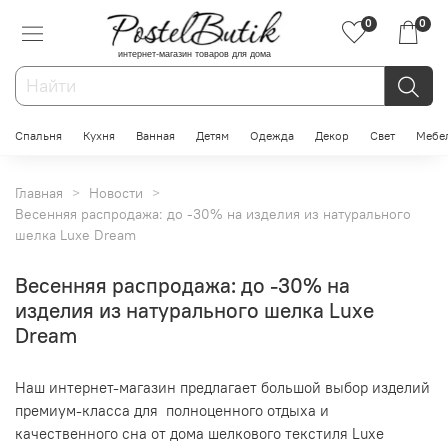
0
0
интернет-магазин товаров для дома
Спальня
Кухня
Ванная
Детям
Одежда
Декор
Свет
Мебе
Главная
Новости
Весенняя распродажа: до -30% на изделия из натурального
шелка Luxe Dream
Весенняя распродажа: до -30% на
изделия из натурального шелка Luxe
Dream
Наш интернет-магазин предлагает большой выбор изделий
премиум-класса для
полноценного отдыха и
качественного сна от
дома шелкового текстиля Luxe