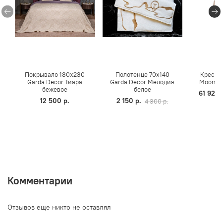
Покрывало 180x230
Полотенце 70x140
Кресло
Garda Decor Тиара
Garda Decor Мелодия
Moon 4
бежевое
белое
61 920 
12 500 р.
2 150 р.
4 300 р.
Комментарии
Отзывов еще никто не оставлял