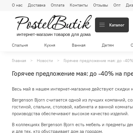
О нас
Доставка
Оплата
Контакты
Отзывы
Опт
Диз
Каталог
интернет-магазин товаров для дома
Спальня
Кухня
Ванная
Детям
Главная
Новости
Горячее предложение мая: до -40%
Горячее предложение мая: до -40% на пре
Весь май в нашем интернет-магазине действуют скидки н
Bergenson Bjorn считается одной из лучших компаний, с
гостиной, спальни, столовой, кабинета и ванной комнат
производства обеспечивают высокое качество изделий.
В коллекциях Bergenson Bjorn есть мебель и предметы де
и для тех, кто обустраивает дом за городом.