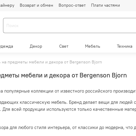
айнеру
Возврат и обмен
Вопрос-ответ
Плати частями
Одежда
Декор
Свет
Мебель
Техника
 на предметы мебели и декора от Bergenson Bjorn
дметы мебели и декора от Bergenson Bjorn
а популярные коллекции от известного российского производи
оздающих классическую мебель. Бренд делает вещи для людей 
ы. Для всей продукции используются только качественные мат
кора для любого стиля интерьера, от классики до модерна, что 