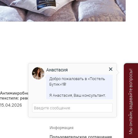
Анастасия
Мы онлайн, задавайте вопросы!
Добро пожаловать в «Постель
Бутик»!🌸
Антимикробные технологии Brinkhaus против обычного
По
Я Анастасия, Ваш консультант.
текстиля: революция в гигиене сна
вс
15.04.2026
10
Информация
Пользовательское соглашение