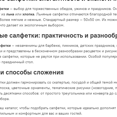
фетки
— выбор для торжественных обедов, ужинов и праздников. О
т из
льна
или
хлопка
. Льняные салфетки отличаются благородной те
более мягкие и нежные. Стандартный размер — 50х50 см. Их можно
 что делает их экологичным выбором.
е салфетки: практичность и разнооб
лфетки
— незаменимы для барбекю, пикников, детских праздников, 
ки и представлены в бесконечном разнообразии расцветок и рисунк
 салфетки, которые не рвутся при использовании. Особой популяр
е праздничный стол.
 и способы сложения
тки должен гармонировать со скатертью, посудой и общей темой ме
олоска, цветочные орнаменты, тематические рисунки (новогодние, 
ь десятками способов: от простого треугольника или конверта до 
ибора.
аш каталог, чтобы подобрать салфетки, которые идеально дополня
тильным и комфортным для вас и ваших гостей.