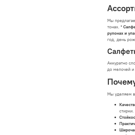
Ассорт
Мы предлагае
тонах. *
Салфе
рулонах и упа
год, день рож
Салфетк
Аккуратно сло
до мелочей и
Почему
Мы уделяем в
Качеств
стирки.
Стойкос
Практич
Широча