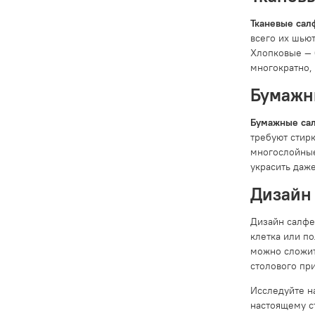
Тканевые сал
всего их шью
Хлопковые — 
многократно,
Бумажны
Бумажные са
требуют стир
многослойные
украсить даж
Дизайн
Дизайн салфе
клетка или п
можно сложит
столового пр
Исследуйте н
настоящему с