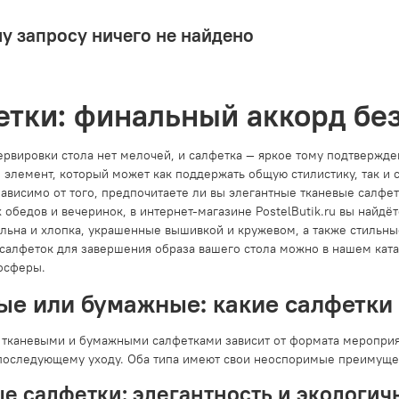
у запросу ничего не найдено
тки: финальный аккорд бе
ервировки стола нет мелочей, и салфетка — яркое тому подтвержде
 элемент, который может как поддержать общую стилистику, так и
зависимо от того, предпочитаете ли вы элегантные тканевые салфе
обедов и вечеринок, в интернет-магазине PostelButik.ru вы найдё
 льна и хлопка, украшенные вышивкой и кружевом, а также стильн
 салфеток для завершения образа вашего стола можно в нашем ката
осферы.
ые или бумажные: какие салфетки
тканевыми и бумажными салфетками зависит от формата мероприят
 последующему уходу. Оба типа имеют свои неоспоримые преимуще
е салфетки: элегантность и экологич