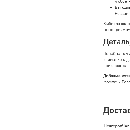
любое н
Выгодны
России 
Выбирая салф
гостеприимн
Деталь
Подобно тому,
внимание к де
привлекательн
Добавьте изя
Москве и Рос
Доста
-Петербург
Новосибирск
Екатеринбург
Казань
Нижний Новгород
Челя