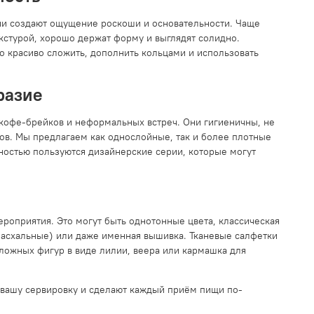
ни создают ощущение роскоши и основательности. Чаще
кстурой, хорошо держат форму и выглядят солидно.
 красиво сложить, дополнить кольцами и использовать
разие
кофе-брейков и неформальных встреч. Они гигиеничны, не
ов. Мы предлагаем как однослойные, так и более плотные
ностью пользуются дизайнерские серии, которые могут
роприятия. Это могут быть однотонные цвета, классическая
пасхальные) или даже именная вышивка. Тканевые салфетки
сложных фигур в виде лилии, веера или кармашка для
т вашу сервировку и сделают каждый приём пищи по-