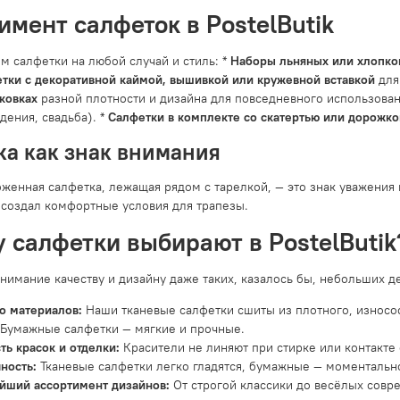
имент салфеток в PostelButik
м салфетки на любой случай и стиль: *
Наборы льняных или хлопко
тки с декоративной каймой, вышивкой или кружевной вставкой
для
ковках
разной плотности и дизайна для повседневного использован
дения, свадьба). *
Салфетки в комплекте со скатертью или дорожко
а как знак внимания
женная салфетка, лежащая рядом с тарелкой, — это знак уважения и
 создал комфортные условия для трапезы.
 салфетки выбирают в PostelButik
нимание качеству и дизайну даже таких, казалось бы, небольших д
о материалов:
Наши тканевые салфетки сшиты из плотного, износо
 Бумажные салфетки — мягкие и прочные.
ть красок и отделки:
Красители не линяют при стирке или контакте
ность:
Тканевые салфетки легко гладятся, бумажные — моментально
йший ассортимент дизайнов:
От строгой классики до весёлых совре