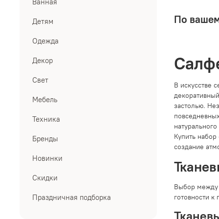
Ванная
По вашем
Детям
Одежда
Салфе
Декор
Свет
В искусстве с
декоративный
Мебель
застолью. Не
повседневных 
Техника
натурального
Купить набор
Бренды
создание атм
Новинки
Тканев
Скидки
Выбор между 
готовности к
Праздничная подборка
Тканевы