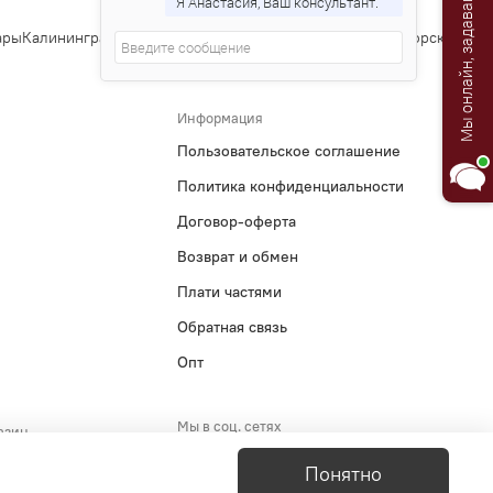
Мы онлайн, задавайте вопросы!
Я Анастасия, Ваш консультант.
ры
Калининград
Тула
Курск
Ставрополь
Сочи
Тверь
Магнитогорск
Иванов
Информация
Пользовательское соглашение
Политика конфиденциальности
Договор-оферта
Возврат и обмен
Плати частями
Обратная связь
Опт
Мы в соц. сетях
азин
5-29-51
Понятно