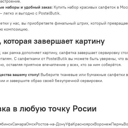
астроение.
е наборы и удобный заказ:
Купить набор красивых салфеток в Моск
— легко и выгодно с PostelButik.
етки у нас, вы приобретаете финальный штрих, который превращае
ую композицию.
, которая завершает картину
 как рамка дополняет картину, салфетка завершает сервировку стол
талям. С салфетками от PostelButik вы можете быть уверены, что в
о, оставляя приятное впечатление у всех, кто за ним соберётся.
щества вашему столу!
Выберите тканевые или бумажные салфетки в к
сии и завершите образ своей безупречной сервировки.
вка в любую точку Росии
бинск
Самара
Омск
Ростов-на-Дону
Уфа
Красноярск
Воронеж
Пермь
Вол