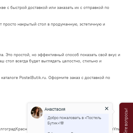
ве с быстрой доставкой или заказать их с отправкой по
т просто накрытый стол в продуманную, эстетичную и
а. Это простой, но эффективный способ показать свой вкус и
аш стол всегда будет выглядеть целостно, стильно и
аталоге PostelButik.ru. Оформите заказ с доставкой по
Анастасия
Добро пожаловать в «Постель
Бутик»!🌸
гоград
Краснодар
Саратов
Тюмень
Тольятти
Ижевск
Барнаул
Ульяновск
И