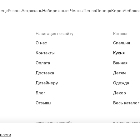
ецк
Рязань
Астрахань
Набережные Челны
Пенза
Липецк
Киров
Чебокса
Навигация по сайту
Каталог
О нас
Спальня
Контакты
Кухня
Оплата
Ванная
Доставка
Детям
Дизайнеру
Одежда
Блог
Декор
Отзывы
Весь каталог
справочная служба
интернет-маг
+7(495)215-15-61
+7(800)55
сности
.